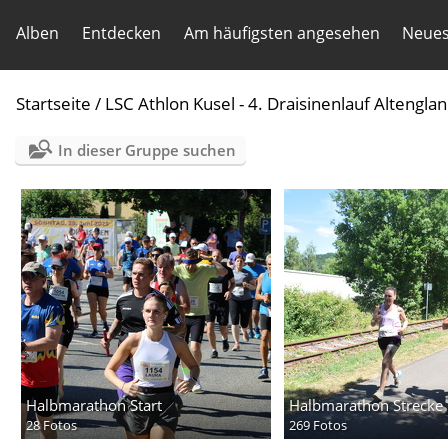
Alben
Entdecken
Am häufigsten angesehen
Neues
Startseite
/
LSC Athlon Kusel - 4. Draisinenlauf Altengla
In dieser Gruppe suchen
Halbmarathon Start
Halbmarathon Strecke
28 Fotos
269 Fotos