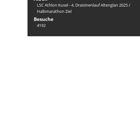
LSC Athlon Kusel - 4. Draisinenlauf Altenglan 2025
/
Halbmarathon Ziel
Besuche
4192