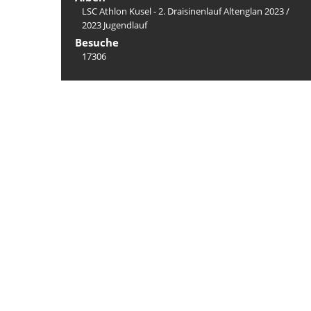
LSC Athlon Kusel - 2. Draisinenlauf Altenglan 2023
/
2023 Jugendlauf
Besuche
17306